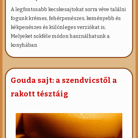
A legfontosabb kecskesajtokat sorra véve találni
fogunk krémes, fehérpenészes, keményebb és
kékpenészes és különleges verziókat is,
Melyeket sokféle módon használhatunk a
konyhában
Gouda sajt: a szendvicstől a
rakott tésztáig