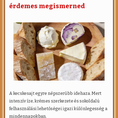
s
érdemes megismerned
é
s
t
u
d
a
t
o
s
é
l
e
t
m
ó
d
A kecskesajt egyre népszerűbb idehaza. Mert
intenzív íze, krémes szerkezete és sokoldalú
felhasználási lehetőségei igazi különlegesség a
mindennapokban.