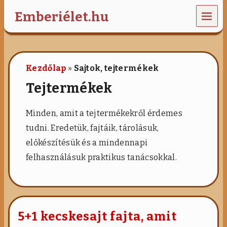
MEN
Emberiélet.hu
U
G
a
s
Kezdőlap
»
Sajtok, tejtermékek
z
t
Tejtermékek
r
o
n
Minden, amit a tejtermékekről érdemes
ó
tudni. Eredetük, fajtáik, tárolásuk,
m
i
előkészítésük és a mindennapi
a
,
felhasználásuk praktikus tanácsokkal.
w
e
l
l
n
5+1 kecskesajt fajta, amit
e
s