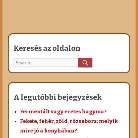
Keresés az oldalon
SEARCH
Search
for:
A legutóbbi bejegyzések
Fermentált vagy ecetes hagyma?
Fekete, fehér, zöld, rózsabors: melyik
mire jó a konyhában?