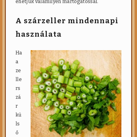
ehetjük valamilyen mártogatóssal.
A szárzeller mindennapi
használata
Ha
a
ze
lle
rs
zá
r
kü
ls
ő