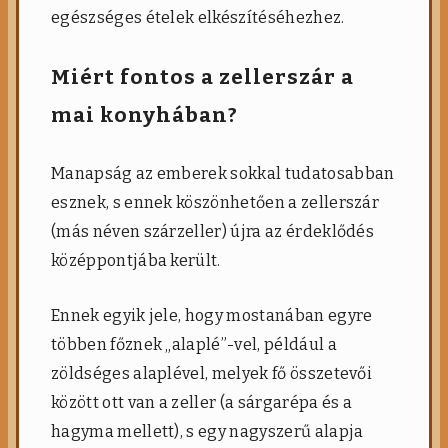
egészséges ételek elkészítéséhezhez.
Miért fontos a zellerszár a
mai konyhában?
Manapság az emberek sokkal tudatosabban
esznek, s ennek köszönhetően a zellerszár
(más néven szárzeller) újra az érdeklődés
középpontjába került.
Ennek egyik jele, hogy mostanában egyre
többen főznek „alaplé”-vel, például a
zöldséges alaplével, melyek fő összetevői
között ott van a zeller (a sárgarépa és a
hagyma mellett), s egy nagyszerű alapja