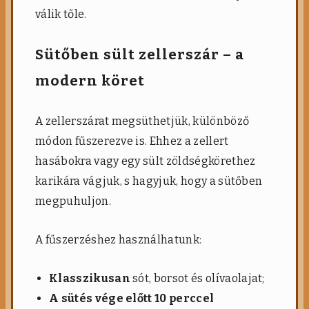
válik tőle.
Sütőben sült zellerszár – a
modern köret
A zellerszárat megsüthetjük, különböző
módon fűszerezve is. Ehhez a zellert
hasábokra vagy egy sült zöldségkörethez
karikára vágjuk, s hagyjuk, hogy a sütőben
megpuhuljon.
A fűszerzéshez használhatunk:
Klasszikusan
sót, borsot és olívaolajat;
A sütés vége előtt 10 perccel