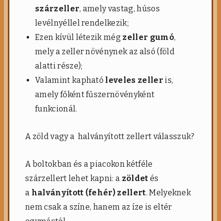
szárzeller
, amely vastag, húsos
levélnyéllel rendelkezik;
Ezen kívül létezik még
zeller
gumó
,
mely a zeller növénynek az alsó (föld
alatti része);
Valamint kapható
leveles zeller
is,
amely főként fűszernövényként
funkcionál.
A zöld vagy a halványított zellert válasszuk?
A boltokban és a piacokon kétféle
szárzellert lehet kapni: a
zöldet
és
a
halványított (fehér) zellert
. Melyeknek
nem csak a színe, hanem az íze is eltér