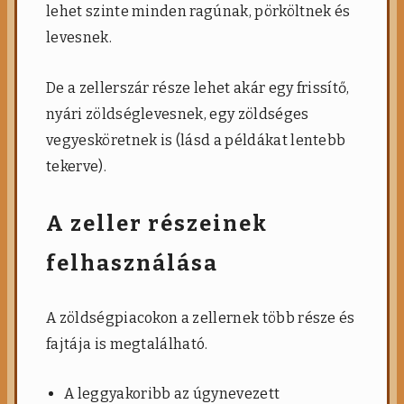
lehet szinte minden ragúnak, pörköltnek és
levesnek.
De a zellerszár része lehet akár egy frissítő,
nyári zöldséglevesnek, egy zöldséges
vegyesköretnek is (lásd a példákat lentebb
tekerve).
A zeller részeinek
felhasználása
A zöldségpiacokon a zellernek több része és
fajtája is megtalálható.
A leggyakoribb az úgynevezett