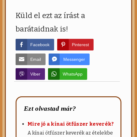
Küld el ezt az írást a
barátaidnak is!
Facebook
Pinterest
Email
Messenger
Viber
WhatsApp
Ezt olvastad már?
Mire jó a kínai ötfűszer keverék?
A kínai ötfűszer keverék az ételekbe