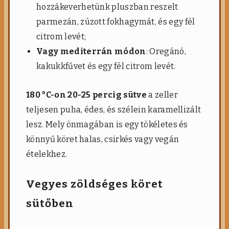
hozzákeverhetünk pluszban reszelt
parmezán, zúzott fokhagymát, és egy fél
citrom levét;
Vagy mediterrán módon
: Oregánó,
kakukkfűvet és egy fél citrom levét.
180 °C-on 20-25 percig sütve
a zeller
teljesen puha, édes, és szélein karamellizált
lesz. Mely önmagában is egy tökéletes és
könnyű köret halas, csirkés vagy vegán
ételekhez.
Vegyes zöldséges köret
sütőben