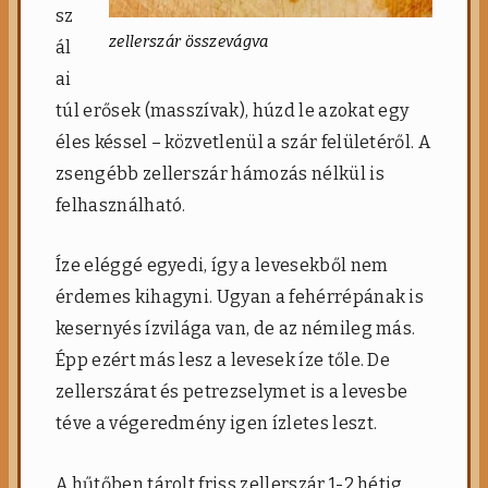
sz
zellerszár összevágva
ál
ai
túl erősek (masszívak), húzd le azokat egy
éles késsel – közvetlenül a szár felületéről. A
zsengébb zellerszár hámozás nélkül is
felhasználható.
Íze eléggé egyedi, így a levesekből nem
érdemes kihagyni. Ugyan a fehérrépának is
kesernyés ízvilága van, de az némileg más.
Épp ezért más lesz a levesek íze tőle. De
zellerszárat és petrezselymet is a levesbe
téve a végeredmény igen ízletes leszt.
A hűtőben tárolt friss zellerszár 1-2 hétig