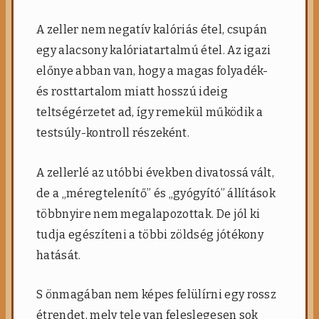
A zeller nem negatív kalóriás étel, csupán
egy alacsony kalóriatartalmú étel. Az igazi
előnye abban van, hogy a magas folyadék-
és rosttartalom miatt hosszú ideig
teltségérzetet ad, így remekül működik a
testsúly-kontroll részeként.
A zellerlé az utóbbi években divatossá vált,
de a „méregtelenítő” és „gyógyító” állítások
többnyire nem megalapozottak. De jól ki
tudja egészíteni a többi zöldség jótékony
hatását.
S önmagában nem képes felülírni egy rossz
étrendet, mely tele van feleslegesen sok