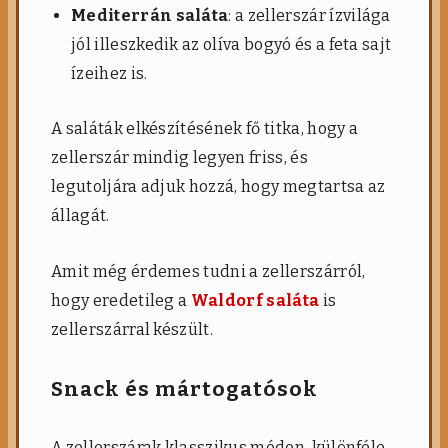
Mediterrán saláta
: a zellerszár ízvilága
jól illeszkedik az olíva bogyó és a feta sajt
ízeihez is.
A saláták elkészítésének fő titka, hogy a
zellerszár mindig legyen friss, és
legutoljára adjuk hozzá, hogy megtartsa az
állagát.
Amit még érdemes tudni a zellerszárról,
hogy eredetileg a
Waldorf saláta
is
zellerszárral készült.
Snack és mártogatósok
A zellerszárak klasszikus módon, különféle