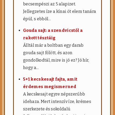
becsempészi az 5 alapizet.
Jellegzetes íze a kínai öt elem tanára
épül, s ebből...
Gouda sajt: a szendvicstől a
rakott tésztáig
Álltál már a boltban egy darab
gouda sajt fölött, és azon
gondolkodtál, mire is jó ez? Jó hír,
hogy a...
5+1 kecskesajt fajta, amit
érdemes megismerned
A kecskesajt egyre népszerűbb
idehaza. Mert intenzív íze, krémes
szerkezete és sokoldalú