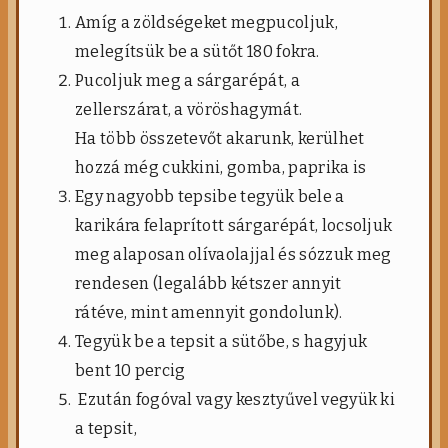
Amíg a zöldségeket megpucoljuk,
melegítsük be a sütőt 180 fokra.
Pucoljuk meg a sárgarépát, a
zellerszárat, a vöröshagymát.
Ha több összetevőt akarunk, kerülhet
hozzá még cukkini, gomba, paprika is
Egy nagyobb tepsibe tegyük bele a
karikára felaprított sárgarépát, locsoljuk
meg alaposan olívaolajjal és sózzuk meg
rendesen (legalább kétszer annyit
rátéve, mint amennyit gondolunk).
Tegyük be a tepsit a sütőbe, s hagyjuk
bent 10 percig
Ezután fogóval vagy kesztyűvel vegyük ki
a tepsit,