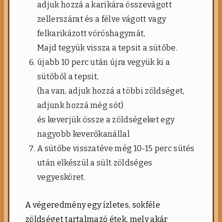
adjuk hozzá a karikára összevágott
zellerszárat és a félve vágott vagy
felkarikázott vöröshagymát,
Majd tegyük vissza a tepsit a sütőbe.
újabb 10 perc után újra vegyük ki a
sütőből a tepsit,
(ha van, adjuk hozzá a többi zöldséget,
adjunk hozzá még sót)
és keverjük össze a zöldségeket egy
nagyobb keverőkanállal
A sütőbe visszatéve még 10-15 perc sütés
után elkészül a sült zöldséges
vegyesköret.
A végeredmény egy ízletes, sokféle
zöldséget tartalmazó étek, mely akár