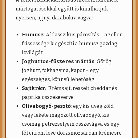
mártogatósokkal együtt is kínálhatjuk
nyersen, ujjnyi darabokra vágva:
Humusz
: A klasszikus párosítás – a zeller
frissessége kiegészíti a humusz gazdag
ízvilágát.
Joghurtos-fűszeres mártás
: Görög
joghurt, fokhagyma, kapor – egy
egészséges, könnyű lehetőség.
Sajtkrém
: Krémsajt, reszelt cheddar és
paprika összekeverve.
Olívabogyó-pesztó
: egy kis üveg zöld
vagy fekete magozott olívabogyó, kis
csomag petrezselyem összevágva és egy
fél citrom leve dörzsmozsárban krémesre