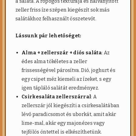
a saláta. A ropogós textúrája és halványított
zeller friss íze szépen kiegészít sok más
salátákhoz felhasznált összetevőt.
Lássunk pár lehetőséget:
Alma + zellerszár + diós saláta
: Az
édes alma tökéletes a zeller
frissességével párosítva. Dió, joghurt és
egy csipet méz kiemeli az ízeket, s egy
igen tápláló salátát eredményez.
Csirkesaláta zellerszárral
: A
zellerszár jól kiegészíti a csirkesalátában
lévő paradicsomot és uborkát, amit akár
lime-mal, akár egy majonézes vagy
tejfölös öntettel is elkészíthetünk.