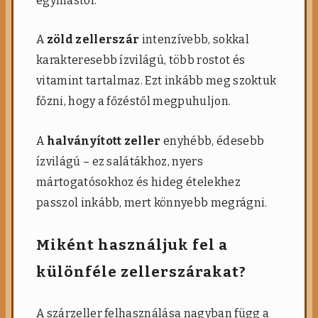
egymástól.
A
zöld zellerszár
intenzívebb, sokkal
karakteresebb ízvilágú, több rostot és
vitamint tartalmaz. Ezt inkább meg szoktuk
főzni, hogy a főzéstől megpuhuljon.
A
halványított zeller
enyhébb, édesebb
ízvilágú – ez salátákhoz, nyers
mártogatósokhoz és hideg ételekhez
passzol inkább, mert könnyebb megrágni.
Miként használjuk fel a
különféle zellerszárakat?
A szárzeller felhasználása nagyban függ a