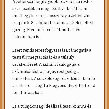
A zellerszár legnagyobb részében a rostos
szerkezetében megkötött vízből áll, ami
miatt egy közepes hosszúságú zellerszár
csupán 6-8 kalóriát tartalmaz. Ezek mellett
gazdag K vitaminban, káliumban és
kalciumban is.
Ezért rendszeres fogyasztása támogatja a
testsúly megtartását és a túlsúly
csökkentését. A kálium támogatja a
szívműködést, a magas rost pedig az
emésztést. A sok zöldség részeként – benne
a zellerrel – segít a kiegyensúlyozott étrend
fenntartásában.
Ez a tulajdonság ideálissá teszi könnyű és