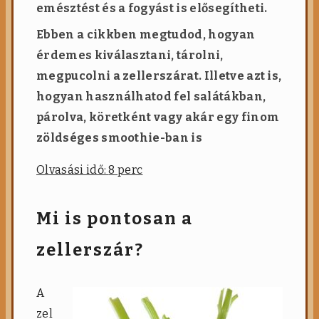
emésztést és a fogyást is elősegítheti.
s
é
Ebben a cikkben megtudod, hogyan
s
t
érdemes kiválasztani, tárolni,
u
megpucolni a zellerszárat. Illetve azt is,
d
a
hogyan használhatod fel salátákban,
t
párolva, köretként vagy akár egy finom
o
s
zöldséges smoothie-ban is
é
l
Olvasási idő:
8
perc
e
t
m
ó
Mi is pontosan a
d
zellerszár?
A
zel