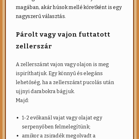
magában, akár húsok mellé köretként is egy
nagyszerű választás
.
Párolt vagy vajon futtatott
zellerszár
A zellerszárat vajon vagy olajon is meg
ispiríthatjuk. Egy könnyű és elegáns
lehetőség, ha a zellerszárat pucolás után
ujjnyi darabokra bágjuk.
Majd:
1-2 evőkanál vajat vagy olajat egy
serpenyőben felmelegítünk;
amikor a zsiradék megolvadt a