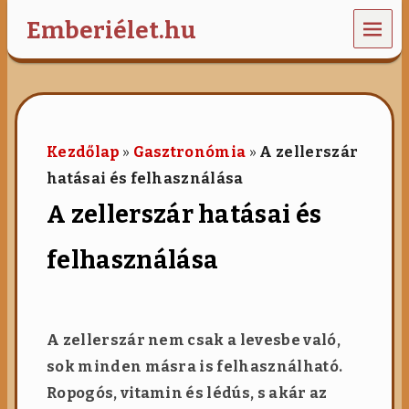
MEN
Emberiélet.hu
U
G
a
s
z
t
Kezdőlap
»
Gasztronómia
»
A zellerszár
r
hatásai és felhasználása
o
n
A zellerszár hatásai és
ó
m
i
felhasználása
a
,
w
e
l
A zellerszár nem csak a levesbe való,
l
sok minden másra is felhasználható.
n
e
Ropogós, vitamin és lédús, s akár az
s