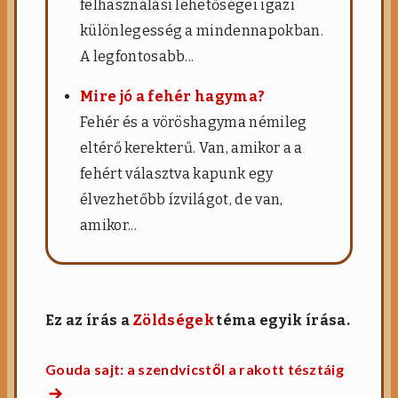
felhasználási lehetőségei igazi
különlegesség a mindennapokban.
A legfontosabb...
Mire jó a fehér hagyma?
Fehér és a vöröshagyma némileg
eltérő kerekterű. Van, amikor a a
fehért választva kapunk egy
élvezhetőbb ízvilágot, de van,
amikor...
Ez az írás a
Zöldségek
téma egyik írása.
Gouda sajt: a szendvicstől a rakott tésztáig
Next
Bejegyzés
post: