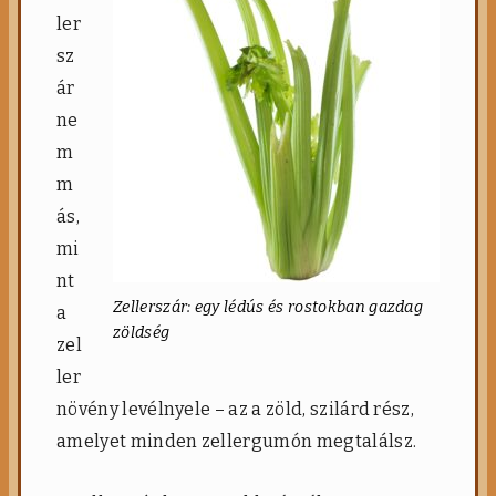
ler
sz
ár
ne
m
m
ás,
mi
nt
Zellerszár: egy lédús és rostokban gazdag
a
zöldség
zel
ler
növény levélnyele – az a zöld, szilárd rész,
amelyet minden zellergumón megtalálsz.