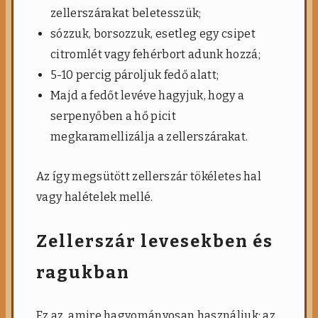
zellerszárakat beletesszük;
sózzuk, borsozzuk, esetleg egy csipet
citromlét vagy fehérbort adunk hozzá;
5-10 percig pároljuk fedő alatt;
Majd a fedőt levéve hagyjuk, hogy a
serpenyőben a hő picit
megkaramellizálja a zellerszárakat.
Az így megsütött zellerszár tökéletes hal
vagy halételek mellé.
Zellerszár levesekben és
ragukban
Ez az, amire hagyományosan használjuk: az