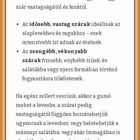
szár vastagságától és korától.
Az
idősebb, vastag szárak
ideálisak az
alaplevekhez és ragukhoz – ezek
intenzívebb ízt adnak az ételnek.
Az
zsengébb, vékonyabb
szárak
frissebb, enyhébb ízűek, és
salátákba vagy nyers formában történő
fogyasztásra tökéletesek.
Ha egész zellert veszünk, akkor a gumó
mehet a levesbe, a szárat pedig
vastagságától függően hozzátehetjük
ugyancsak a leveshez, vagy beletehetjük a
másnapi salátába, vagy akár önmagában is