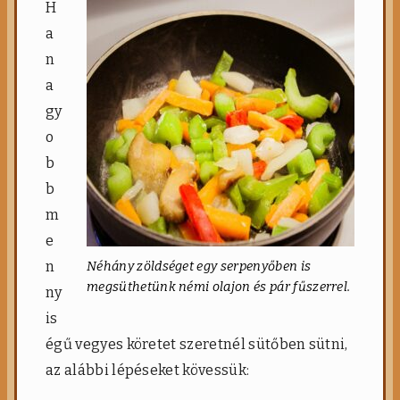
H
a
n
a
gy
o
b
b
m
e
n
Néhány zöldséget egy serpenyőben is
megsüthetünk némi olajon és pár fűszerrel.
ny
is
égű vegyes köretet szeretnél sütőben sütni,
az alábbi lépéseket kövessük: